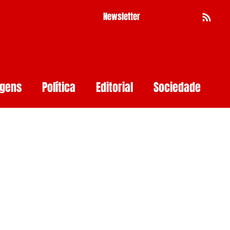
Newsletter
Busca
agens
Política
Editorial
Sociedade
Pernambuco
Mulher
Economia
as
Segurança Digital
Big Techs