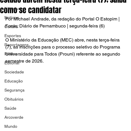
como se candidatar
Literatura
Notícias
Por Michael Andrade, da redação do Portal O Estopim | 
Fonte: Diário de Pernambuco | segunda-feira (6)
Cultura
Esportes
O Ministério da Educação (MEC) abre, nesta terça-feira 
Reportagens
(7), as inscrições para o processo seletivo do Programa 
Universidade para Todos (Prouni) referente ao segundo 
Política
semestre de 2026.
Editorial
Sociedade
Educação
Segurança
Obituários
Saúde
Arcoverde
Mundo