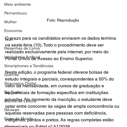
Meio ambiente
Pernambuco
Foto: Reprodução 
Mulher
Economia
O prazo para os candidatos enviarem os dados termina 
Tech
na sexta-feira (10). Todo o procedimento deve ser 
Resenhas de Livros
realizado exclusivamente pela internet, por meio do 
Inteligência Artificial
Portal Único de Acesso ao Ensino Superior.
Smartphones e Tendências
Nesta edição, o programa federal oferece bolsas de 
Guerras
estudo integrais e parciais, correspondentes a 50% do 
Segurança Digital
valor da mensalidade, em cursos de graduação e 
Big Techs
sequenciais de formação específica em instituições 
privadas. No momento da inscrição, o estudante deve 
Diários de Leitura
optar entre concorrer às vagas de ampla concorrência ou 
Reviews
àquelas reservadas para pessoas com deficiência, 
Copa do Mundo
indígenas, pardos e pretos. As regras completas estão 
disponíveis no Edital nº 51/2026.