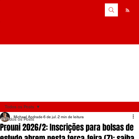
Todos os Posts
Michael Andrade
6 de jul.
2 min de leitura
Todos os Posts
Prouni 2026/2: Inscrições para bolsas de
Opinião
estudo abrem nesta terça-feira (7); saiba
Brasil