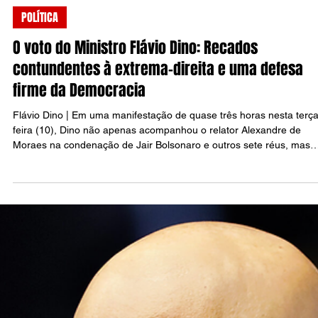
Raul Silva
10 de set. de 2025
7 min de leitura
POLÍTICA
O voto do Ministro Flávio Dino: Recados
contundentes à extrema-direita e uma defesa
firme da Democracia
Flávio Dino | Em uma manifestação de quase três horas nesta terça
feira (10), Dino não apenas acompanhou o relator Alexandre de
Moraes na condenação de Jair Bolsonaro e outros sete réus, mas
direcionou recados inequívocos aos políticos que têm atacado o ST
espalhado desinformação sobre o julgamento, particularmente o
governador de São Paulo Tarcísio de Freitas.