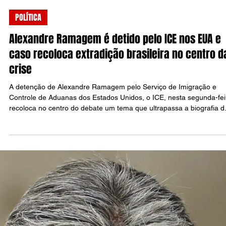
Raul Silva
13 de abr.
6 min de leitura
POLÍTICA
Alexandre Ramagem é detido pelo ICE nos EUA e
caso recoloca extradição brasileira no centro d
crise
A detenção de Alexandre Ramagem pelo Serviço de Imigração e
Controle de Aduanas dos Estados Unidos, o ICE, nesta segunda-fei
recoloca no centro do debate um tema que ultrapassa a biografia d
ex-diretor da Abin e ex-deputado federal: até onde vai a capacidad
do Estado brasileiro de fazer valer, fora de suas fronteiras, decisõe
judiciais ligadas à trama golpista que tentou corroer a ordem
democrática após a eleição de 2022.