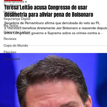
Smartphones e
POLÍTICA
Tendências
Guerras
Teresa Leitão acusa Congresso de usar
Segurança Digital
dosimetria para aliviar pena de Bolsonaro
Big Techs
Senadora de Pernambuco afirma que derrubada do veto ao PL
Diários de Leitura
2.162/2023 beneficia diretamente Jair Bolsonaro e reacende disput
Reviews
entre Congresso, governo e Supremo sobre os crimes contra a
Copa do Mundo
democracia
Eleições
Checagem