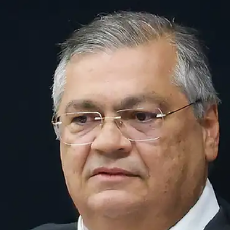
significativamente o desfecho do processo. Sua manifestação ocorr
em um contexto de crescente radicalização da extrema-direita cont
o STF, simbolizada pelos ataques do governador Tarcísio de Freitas
ao relator Alexandre de Moraes, numa escalada de desinformação
deliberada que visa deslegitimar as instituições democráticas
brasileiras.