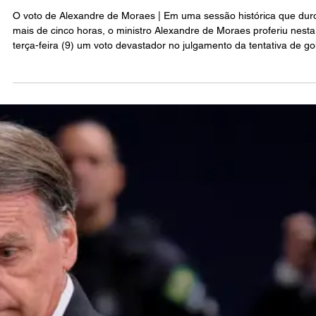
Raul Silva
9 de set. de 2025
6 min de leitura
POLÍTICA
O voto de Alexandre de Moraes: O Supremo
confronta a extrema-direita e suas ameaças
internacionais
O voto de Alexandre de Moraes | Em uma sessão histórica que dur
mais de cinco horas, o ministro Alexandre de Moraes proferiu nesta
terça-feira (9) um voto devastador no julgamento da tentativa de go
de estado liderada por Jair Messias Bolsonaro. O relator da ação
penal 2668 não apenas condenou todos os oito réus do "núcleo 1" 
organização criminosa golpista, mas também enviou recados duros
para a extrema direita brasileira e internacional que vem atacando
sistematicame