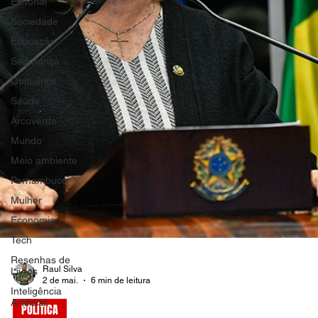
Editorial
Sociedade
Educação
Segurança
Obituários
Saúde
Arcoverde
Mundo
Meio ambiente
Pernambuco
Mulher
Economia
Tech
Resenhas de
Livros
Inteligência
Raul Silva
Artificial
2 de mai.
6 min de leitura