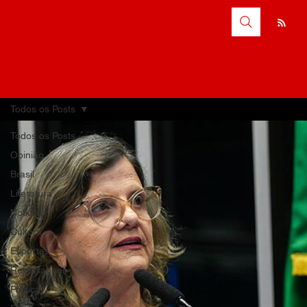
Todos os Posts
Todos os Posts
Opinião
Brasil
Literatura
Notícias
Cultura
Esportes
Reportagens
Política