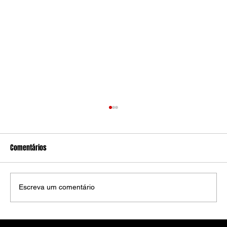
Comentários
Escreva um comentário
Criminosos invadem clube de tiro em São