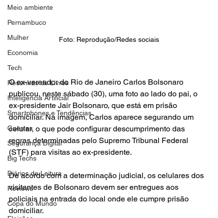
Meio ambiente
Pernambuco
Mulher
Foto: Reprodução/Redes sociais
Economia
Tech
O ex-vereador do Rio de Janeiro Carlos Bolsonaro 
Resenhas de Livros
publicou, neste sábado (30), uma foto ao lado do pai, o 
Inteligência Artificial
ex-presidente Jair Bolsonaro, que está em prisão 
Smartphones e Tendências
domiciliar. Na imagem, Carlos aparece segurando um 
Guerras
celular, o que pode configurar descumprimento das 
regras determinadas pelo Supremo Tribunal Federal 
Segurança Digital
(STF) para visitas ao ex-presidente.
Big Techs
Diários de Leitura
De acordo com a determinação judicial, os celulares dos 
visitantes de Bolsonaro devem ser entregues aos 
Reviews
policiais na entrada do local onde ele cumpre prisão 
Copa do Mundo
domiciliar.