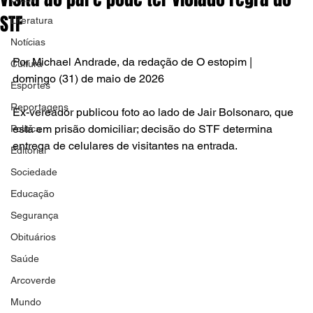
STF
Literatura
Notícias
Por Michael Andrade, da redação de O estopim | 
Cultura
domingo (31) de maio de 2026
Esportes
Reportagens
Ex-vereador publicou foto ao lado de Jair Bolsonaro, que 
está em prisão domiciliar; decisão do STF determina 
Política
entrega de celulares de visitantes na entrada.  
Editorial
Sociedade
Educação
Segurança
Obituários
Saúde
Arcoverde
Mundo