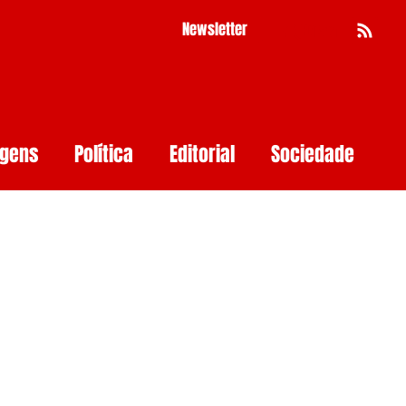
Newsletter
Busca
agens
Política
Editorial
Sociedade
Pernambuco
Mulher
Economia
as
Segurança Digital
Big Techs