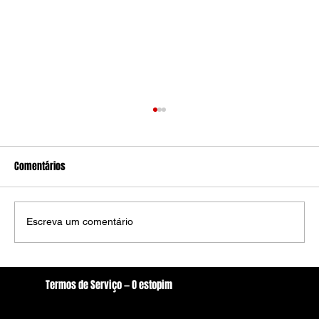
Comentários
Escreva um comentário
Onde estão os Vereadores de Arcoverde?
Termos de Serviço — O estopim
Paralisia, personalismo e o custo da
Localização
imaturidade pública
oestopim.redacao@gmail.com