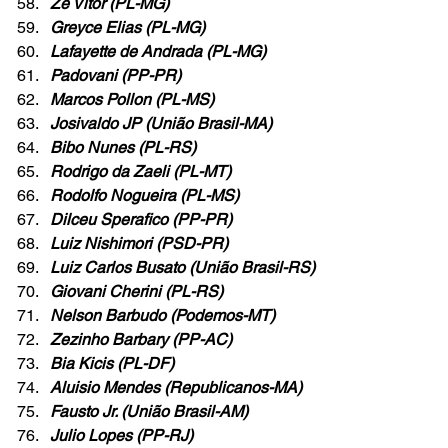
Zé Vitor (PL-MG)
Greyce Elias (PL-MG)
Lafayette de Andrada (PL-MG)
Padovani (PP-PR)
Marcos Pollon (PL-MS)
Josivaldo JP (União Brasil-MA)
Bibo Nunes (PL-RS)
Rodrigo da Zaeli (PL-MT)
Rodolfo Nogueira (PL-MS)
Dilceu Sperafico (PP-PR)
Luiz Nishimori (PSD-PR)
Luiz Carlos Busato (União Brasil-RS)
Giovani Cherini (PL-RS)
Nelson Barbudo (Podemos-MT)
Zezinho Barbary (PP-AC)
Bia Kicis (PL-DF)
Aluisio Mendes (Republicanos-MA)
Fausto Jr. (União Brasil-AM)
Julio Lopes (PP-RJ)