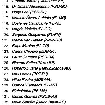
Arnaldo Jardim (Cidadania-SP)
Dr. Ismael Alexandrino (PSD-GO)
Hugo Leal (PSD-RJ)
Marcelo Álvaro Antônio (PL-MG)
Sóstenes Cavalcante (PL-RJ)
Magda Mofatto (PL-GO)
Sargento Gonçalves (PL-RN)
Marcel van Hattem (Novo-RS)
Filipe Martins (PL-TO)
Carlos Chiodini (MDB-SC)
Laura Carneiro (PSD-RJ)
Ricardo Salles (Novo-SP)
Roberto Duarte (Republicanos-AC)
Max Lemos (PDT-RJ)
Hildo Rocha (MDB-MA)
Coronel Fernanda (PL-MT)
Pinheirinho (PP-MG)
Murillo Gouvea (PSDB-RJ)
Meire Serafim (União Brasil-AC)