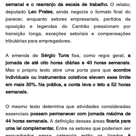
semanal e o rearranjo da escala de trabalho.
 O relator, 
deputado 
Leo Prates
, ainda negocia o formato final do 
parecer, enquanto setores empresariais, partidos da 
oposição e legendas do Centrão pressionam por 
transição longa, exceções setoriais e compensações 
tributárias para empregadores.
A emenda de 
Sérgio Turra
 fixa, como regra geral, 
a 
jornada de até oito horas diárias e 40 horas semanais
. 
Mas o próprio texto abre uma porta para que 
acordos 
individuais ou instrumentos coletivos elevem esse limite 
em mais 30%. Na prática, a conta leva o teto a 52 horas 
semanais.
O mesmo texto determina que atividades consideradas 
essenciais 
possam permanecer com jornada máxima de 
44 horas semanais.
 A definição dessas áreas 
ficaria para 
uma lei complementar.
 Entre os setores que poderiam ser 
enquadrados nessa categoria estão os ligados 
à 