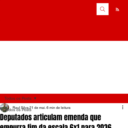
Todos os Posts
Raul Silva
21 de mai.
6 min de leitura
Todos os Posts
Deputados articulam emenda que
Opinião
empurra fim da escala 6x1 para 2036,
Brasil