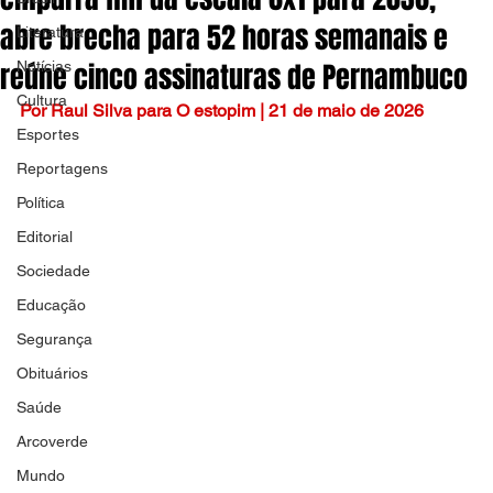
abre brecha para 52 horas semanais e
Literatura
reúne cinco assinaturas de Pernambuco
Notícias
Cultura
Por Raul Silva para O estopim | 21 de maio de 2026
Esportes
Reportagens
Política
Editorial
Sociedade
Educação
Segurança
Obituários
Saúde
Arcoverde
Mundo