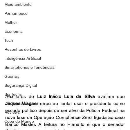
Meio ambiente
Pernambuco
Mulher
Economia
Tech
Resenhas de Livros
Inteligência Artificial
Smartphones e Tendências
Guerras
Segurança Digital
Big Techs
Auxiliares de 
Luiz Inácio Lula da Silva
 avaliam que 
Jaques Wagner
 errou ao tentar usar o presidente como 
Diários de Leitura
escudo político depois de ser alvo da Polícia Federal na 
Reviews
nova fase da Operação Compliance Zero, ligada ao caso 
Copa do Mundo
Banco Master. A leitura no Planalto é que o senador 