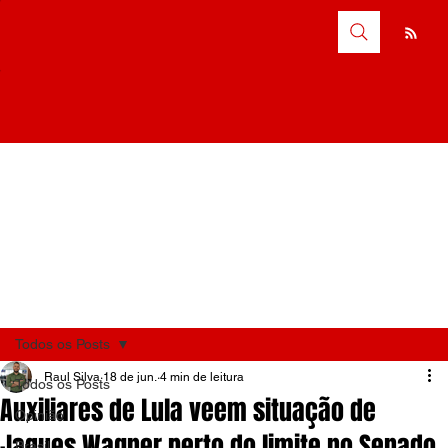
Todos os Posts
Raul Silva
18 de jun.
4 min de leitura
Todos os Posts
Auxiliares de Lula veem situação de
Opinião
Jaques Wagner perto do limite no Senado
Brasil