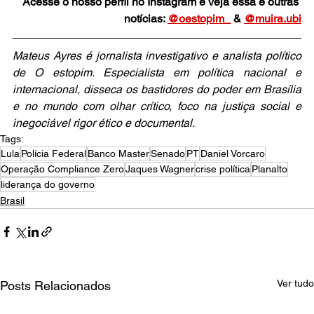
Acesse o nosso perfil no Instagram e veja essa e outras 
notícias: 
@oestopim_
 & 
@muira.ubi
Mateus Ayres é jornalista investigativo e analista político 
de O estopim. Especialista em política nacional e 
internacional, disseca os bastidores do poder em Brasília 
e no mundo com olhar crítico, foco na justiça social e 
inegociável rigor ético e documental.
Tags:
Lula
Polícia Federal
Banco Master
Senado
PT
Daniel Vorcaro
Operação Compliance Zero
Jaques Wagner
crise política
Planalto
liderança do governo
Brasil
Ver tudo
Posts Relacionados