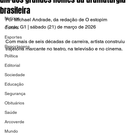
brasileira
Literatura
Notícias
Por Michael Andrade, da redação de O estopim
Fonte: G1 | sábado (21) de março de 2026
Cultura
Esportes
Com mais de seis décadas de carreira, artista construiu 
Reportagens
trajetória marcante no teatro, na televisão e no cinema.
Política
Editorial
Sociedade
Educação
Segurança
Obituários
Saúde
Arcoverde
Mundo