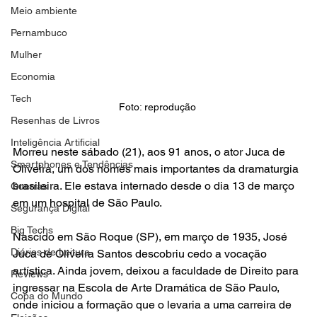
Meio ambiente
Pernambuco
Mulher
Economia
Tech
Foto: reprodução 
Resenhas de Livros
Inteligência Artificial
Morreu neste sábado (21), aos 91 anos, o ator Juca de 
Smartphones e Tendências
Oliveira, um dos nomes mais importantes da dramaturgia 
brasileira. Ele estava internado desde o dia 13 de março 
Guerras
em um hospital de São Paulo.
Segurança Digital
Big Techs
Nascido em São Roque (SP), em março de 1935, José 
Diários de Leitura
Juca de Oliveira Santos descobriu cedo a vocação 
artística. Ainda jovem, deixou a faculdade de Direito para 
Reviews
ingressar na Escola de Arte Dramática de São Paulo, 
Copa do Mundo
onde iniciou a formação que o levaria a uma carreira de 