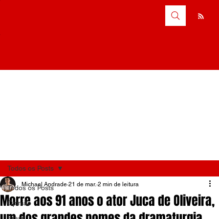
Todos os Posts
Michael Andrade
21 de mar.
2 min de leitura
Todos os Posts
Morre aos 91 anos o ator Juca de Oliveira,
Opinião
um dos grandes nomes da dramaturgia
Brasil