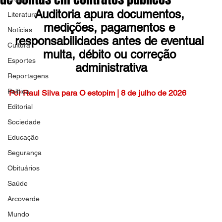
Auditoria apura documentos, 
Literatura
medições, pagamentos e 
Notícias
responsabilidades antes de eventual 
Cultura
multa, débito ou correção 
Esportes
administrativa
Reportagens
Política
Por Raul Silva para O estopim | 8 de julho de 2026
Editorial
Sociedade
Educação
Segurança
Obituários
Saúde
Arcoverde
Mundo