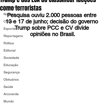
como terroristas
Literatura
Pesquisa ouviu 2.000 pessoas entre 
Notícias
13 e 17 de junho; decisão do governo 
Cultura
Trump sobre PCC e CV divide 
Esportes
opiniões no Brasil.
Reportagens
Política
Editorial
Sociedade
Educação
Segurança
Obituários
Saúde
Arcoverde
Mundo