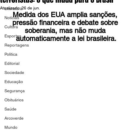
Atualizado:
26 de jun.
Literatura
Medida dos EUA amplia sanções, 
Notícias
pressão financeira e debate sobre 
Cultura
soberania, mas não muda 
Esportes
automaticamente a lei brasileira.
Reportagens
Política
Editorial
Sociedade
Educação
Segurança
Obituários
Saúde
Arcoverde
Mundo