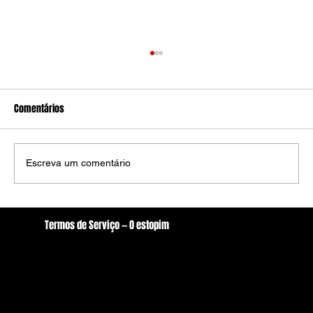
Comentários
Escreva um comentário
Justiça do Trabalho alerta para assédio
Termos de Serviço — O estopim
eleitoral em prefeituras do interior
Localização
oestopim.redacao@gmail.com
Av. Zeferino Galvão, S/N. - Centro, Arcoverde/PE
56506-400
Brasil