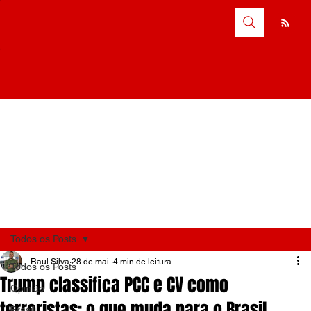
Todos os Posts
Raul Silva
28 de mai.
4 min de leitura
Todos os Posts
Trump classifica PCC e CV como
Opinião
terroristas: o que muda para o Brasil
Brasil