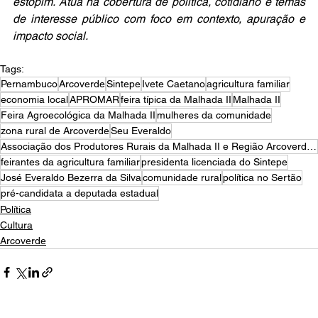
estopim. Atua na cobertura de política, cotidiano e temas 
de interesse público com foco em contexto, apuração e 
impacto social.
Tags:
Pernambuco
Arcoverde
Sintepe
Ivete Caetano
agricultura familiar
economia local
APROMAR
feira típica da Malhada II
Malhada II
Feira Agroecológica da Malhada II
mulheres da comunidade
zona rural de Arcoverde
Seu Everaldo
Associação dos Produtores Rurais da Malhada II e Região Arcoverde-PE
feirantes da agricultura familiar
presidenta licenciada do Sintepe
José Everaldo Bezerra da Silva
comunidade rural
política no Sertão
pré-candidata a deputada estadual
Política
Cultura
Arcoverde