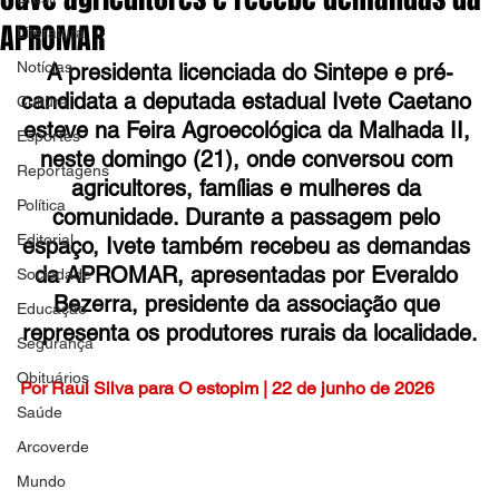
APROMAR
Literatura
Notícias
A presidenta licenciada do Sintepe e pré-
candidata a deputada estadual Ivete Caetano 
Cultura
esteve na Feira Agroecológica da Malhada II, 
Esportes
neste domingo (21), onde conversou com 
Reportagens
agricultores, famílias e mulheres da 
Política
comunidade. Durante a passagem pelo 
Editorial
espaço, Ivete também recebeu as demandas 
da APROMAR, apresentadas por Everaldo 
Sociedade
Bezerra, presidente da associação que 
Educação
representa os produtores rurais da localidade.
Segurança
Obituários
Por Raul Silva para O estopim | 22 de junho de 2026
Saúde
Arcoverde
Mundo