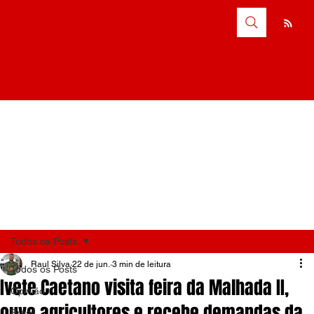
Todos os Posts
Raul Silva
22 de jun.
3 min de leitura
Todos os Posts
Ivete Caetano visita feira da Malhada II,
Opinião
ouve agricultores e recebe demandas da
Brasil