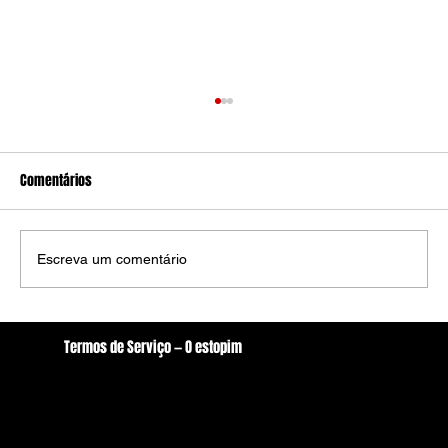
Comentários
Escreva um comentário
Jaques Wagner deixou liderança do governo
Termos de Serviço — O estopim
no Senado após operação da PF
Localização
oestopim.redacao@gmail.com
Av. Zeferino Galvão, S/N. - Centro, Arcoverde/PE
56506-400
Brasil