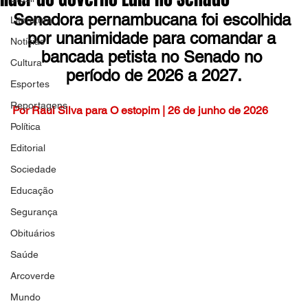
Senadora pernambucana foi escolhida 
Literatura
por unanimidade para comandar a 
Notícias
bancada petista no Senado no 
Cultura
período de 2026 a 2027.
Esportes
Reportagens
Por Raul Silva para O estopim | 26 de junho de 2026
Política
Editorial
Sociedade
Educação
Segurança
Obituários
Saúde
Arcoverde
Mundo