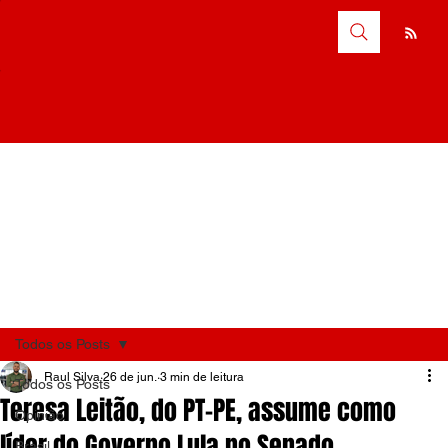
Todos os Posts
Raul Silva
26 de jun.
3 min de leitura
Todos os Posts
Teresa Leitão, do PT-PE, assume como
Opinião
líder do Governo Lula no Senado
Brasil